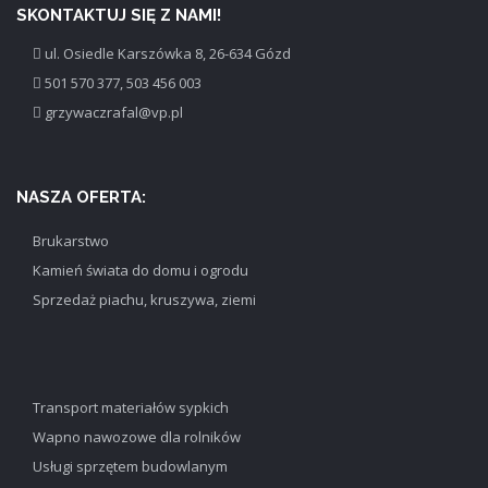
SKONTAKTUJ SIĘ Z NAMI!
ul. Osiedle Karszówka 8, 26-634 Gózd
501 570 377, 503 456 003
grzywaczrafal@vp.pl
NASZA OFERTA:
Brukarstwo
Kamień świata do domu i ogrodu
Sprzedaż piachu, kruszywa, ziemi
Transport materiałów sypkich
Wapno nawozowe dla rolników
Usługi sprzętem budowlanym