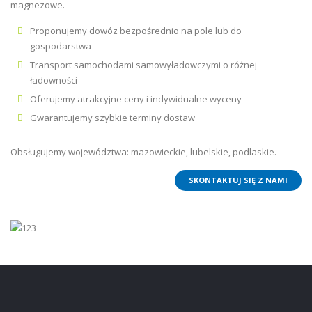
magnezowe.
Proponujemy dowóz bezpośrednio na pole lub do
gospodarstwa
Transport samochodami samowyładowczymi o różnej
ładowności
Oferujemy atrakcyjne ceny i indywidualne wyceny
Gwarantujemy szybkie terminy dostaw
Obsługujemy województwa: mazowieckie, lubelskie, podlaskie.
SKONTAKTUJ SIĘ Z NAMI